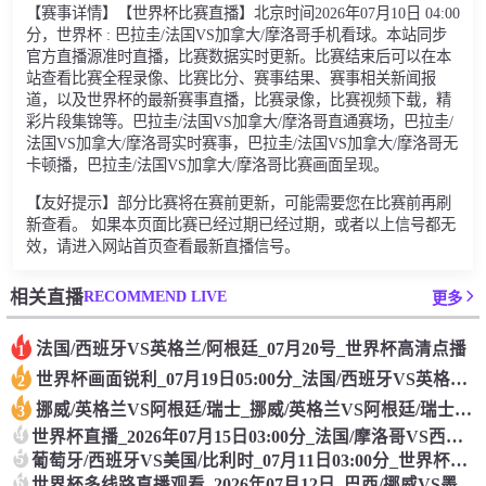
【赛事详情】【世界杯比赛直播】北京时间2026年07月10日 04:00
分，世界杯 : 巴拉圭/法国VS加拿大/摩洛哥手机看球。本站同步
官方直播源准时直播，比赛数据实时更新。比赛结束后可以在本
站查看比赛全程录像、比赛比分、赛事结果、赛事相关新闻报
道，以及世界杯的最新赛事直播，比赛录像，比赛视频下载，精
彩片段集锦等。巴拉圭/法国VS加拿大/摩洛哥直通赛场，巴拉圭/
法国VS加拿大/摩洛哥实时赛事，巴拉圭/法国VS加拿大/摩洛哥无
卡顿播，巴拉圭/法国VS加拿大/摩洛哥比赛画面呈现。
【友好提示】部分比赛将在赛前更新，可能需要您在比赛前再刷
新查看。 如果本页面比赛已经过期已经过期，或者以上信号都无
效，请进入网站首页查看最新直播信号。
RECOMMEND LIVE
相关直播
更多
法国/西班牙VS英格兰/阿根廷_07月20号_世界杯高清点播
1
世界杯画面锐利_07月19日05:00分_法国/西班牙VS英格兰/阿根廷
2
挪威/英格兰VS阿根廷/瑞士_挪威/英格兰VS阿根廷/瑞士体育直播间_2026年07月16日03:00分_世界杯直播
3
4
世界杯直播_2026年07月15日03:00分_法国/摩洛哥VS西班牙/比利时_法国/摩洛哥VS西班牙/比利时免费观赛
5
葡萄牙/西班牙VS美国/比利时_07月11日03:00分_世界杯运动直播
6
世界杯多线路直播观看_2026年07月12日_巴西/挪威VS墨西哥/英格兰