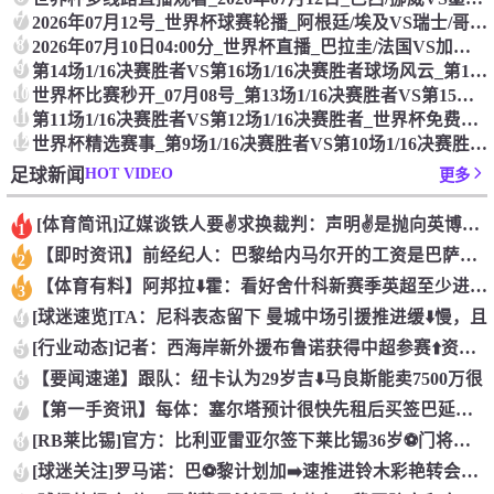
7
2026年07月12号_世界杯球赛轮播_阿根廷/埃及VS瑞士/哥伦比亚
8
2026年07月10日04:00分_世界杯直播_巴拉圭/法国VS加拿大/摩洛哥对局直播_巴拉圭/法国VS加拿大/摩洛哥
9
第14场1/16决赛胜者VS第16场1/16决赛胜者球场风云_第14场1/16决赛胜者VS第16场1/16决赛胜者_世界杯直播_2026年07月08日00:00分
10
世界杯比赛秒开_07月08号_第13场1/16决赛胜者VS第15场1/16决赛胜者
11
第11场1/16决赛胜者VS第12场1/16决赛胜者_世界杯免费点播_2026年07月07日
12
世界杯精选赛事_第9场1/16决赛胜者VS第10场1/16决赛胜者_07月07日
HOT VIDEO
足球新闻
更多
[体育简讯]辽媒谈铁人要✌️求换裁判：声明✌️是抛向英博的“
1
【即时资讯】前经纪人：巴黎给内马尔开的工资是巴萨⚾的2倍，说
2
【体育有料】阿邦拉⬇️霍：看好舍什科新赛季英超至少进15球，
3
[球迷速览]TA：尼科表态留下 曼城中场引援推进缓⬇️慢，且
4
[行业动态]记者：西海岸新外援布鲁诺获得中超参赛⬆️资格，本
5
【要闻速递】跟队：纽卡认为29岁吉⬇️马良斯能卖7500万很
6
【第一手资讯】每体：塞尔塔预计很快先租后买签巴延德尔，⚾正在
7
[RB莱比锡]官方：比利亚雷亚尔签下莱比锡36岁⚽门将古拉⬅
8
[球迷关注]罗马诺：巴⚽黎计划加➡️速推进铃木彩艳转会，目前
9