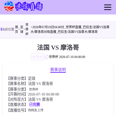
首页
世
足球
首
足
>2026年07月10日04:00分_世界杯直播_巴拉圭/法国VS加拿
>
>
当前位置:
界
页
球
大/摩洛哥对局直播_巴拉圭/法国VS加拿大/摩洛哥
篮球
杯
比赛
法国 VS 摩洛哥
录播
世界杯
世界杯
2026-07-10 04:00:00
视频
简讯
赛事说明
【赛事分类】
足球
【赛事名称】法国 VS 摩洛哥
【赛事分类】
世界杯
【开赛时间】2026-07-10 04:00:00
【对阵双方】法国 VS 摩洛哥
【直播状态】
已完赛
【直播信号】
待网友上传