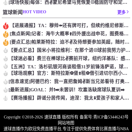
[球场快报]每体：西✌️蒙尼希望马竞恢复⚾稳固防守和定位❕球
10
HOT VIDEO
篮球新闻
更多
【进展通报】TA：穆帅⬅️还有牌可打，但续约维尼修斯似乎错失
1
[焦点新闻]记者：海牛大概率⬆️四外援出战申花，图费格季奇⚾
2
[要点汇总]帕莱斯特拉：迫不✌️及待想要参加英超，随时为意大
3
【要点汇总】国米小将拉维利：在那个进⚾球前我努力护⭐❕住球，
4
【球迷必看】费兰在棒球比✌️赛前开球，纽约洋基队：感谢世⚾界
5
6
【五洲】TA：洛杉矶银河商谈租借31岁前锋洛萨诺，球员薪资美
【球场观察】官方：斯特拉斯⚽堡⬆️租⚽借引进切尔西小将安特维
7
[信息速览]阿德巴约：我一直把詹姆✌️斯当兄弟看待 打奥运会
8
[最新进展]GOAL：并❗➡️未罢训！坎塞洛缺席球队夏训➡️
9
【赛场播报】辟谣分居传闻，迪涅：我太⬇️爱孩子和家人，❗而且
10
Copyright ©2018-2026 速球直播 版权所有 备案号:
青ICP备53446243号
网站地图
速球直播作为欧冠免费直播平台,专注于提供免费体育比赛直播与NBA