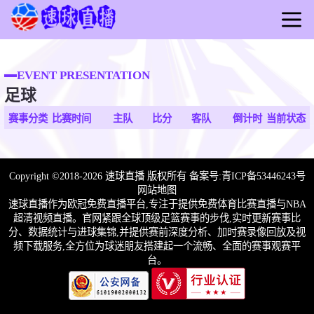
首页
足球
EVENT PRESENTATION
足球
篮球
比赛
赛事分类
比赛时间
主队
比分
客队
倒计时
当前状态
录播
视频
Copyright ©2018-2026 速球直播 版权所有 备案号:
青ICP备53446243号
简讯
网站地图
速球直播作为欧冠免费直播平台,专注于提供免费体育比赛直播与NBA
超清视频直播。官网紧跟全球顶级足篮赛事的步伐,实时更新赛事比
分、数据统计与进球集锦,并提供赛前深度分析、加时赛录像回放及视
频下载服务,全方位为球迷朋友搭建起一个流畅、全面的赛事观赛平
台。