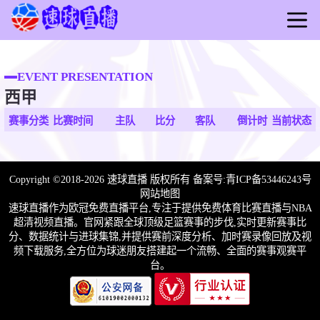
首页
足球
EVENT PRESENTATION
西甲
篮球
比赛
赛事分类
比赛时间
主队
比分
客队
倒计时
当前状态
录播
视频
Copyright ©2018-2026 速球直播 版权所有 备案号:
青ICP备53446243号
简讯
网站地图
速球直播作为欧冠免费直播平台,专注于提供免费体育比赛直播与NBA
超清视频直播。官网紧跟全球顶级足篮赛事的步伐,实时更新赛事比
分、数据统计与进球集锦,并提供赛前深度分析、加时赛录像回放及视
频下载服务,全方位为球迷朋友搭建起一个流畅、全面的赛事观赛平
台。