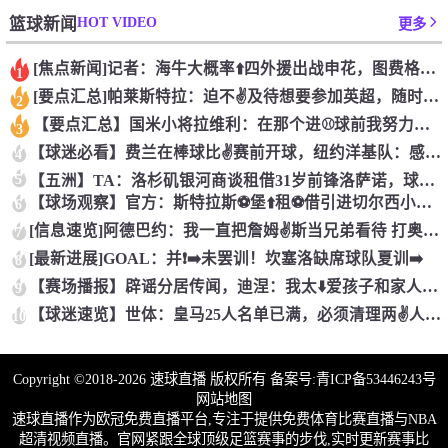
HOT VIDEO
篮球新闻
更多
[焦点新闻]记者：海牛大概率⬆️四外援出战申花，图费格季奇⚾
1
[要点汇总]帕莱斯特拉：迫不✌️及待想要参加英超，随时为意大
2
【要点汇总】国米小将拉维利：在那个进⚾球前我努力护⭐❕住球，
3
【球迷必看】费兰在棒球比✌️赛前开球，纽约洋基队：感谢世⚾界
4
5
【五洲】TA：洛杉矶银河商谈租借31岁前锋洛萨诺，球员薪资美
【球场观察】官方：斯特拉斯⚽堡⬆️租⚽借引进切尔西小将安特维
6
[信息速览]阿德巴约：我一直把詹姆✌️斯当兄弟看待 打奥运会
7
[最新进展]GOAL：并❗➡️未罢训！坎塞洛缺席球队夏训➡️
8
【赛场播报】辟谣分居传闻，迪涅：我太⬇️爱孩子和家人，❗而且
9
【球迷速览】世体：皇马25人名单已满，必须清理两✌️人才能引
10
Copyright ©2018-2026 速球直播 版权所有 备案号:
青ICP备53446243号
网站地图
速球直播作为欧冠免费直播平台,专注于提供免费体育比赛直播与NBA
超清视频直播。官网紧跟全球顶级足篮赛事的步伐,实时更新赛事比