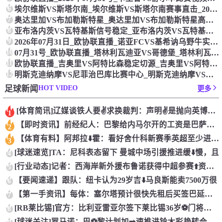
6
埃尔维斯VS斯塔尔南_埃尔维斯VS斯塔尔南赛事直击_2026年07月31号_欧协联直播
7
奥达里加VS布加勒斯特星_奥达里加VS布加勒斯特星高帧画质_欧协联直播_07月31日00:00分
8
亚布洛内茨VS瓦特基斯信号稳定_亚布洛内茨VS瓦特基斯_07月31号_欧协联直播
9
2026年07月31日_欧协联直播_诺亚FCVS基希讷乌野牛实时赛事画面_诺亚FCVS基希讷乌野牛
10
07月31号_欧协联直播_塔林利瓦迪亚VS哥德堡_塔林利瓦迪亚VS哥德堡实时呈现
11
欧协联直播_吉奥里VS阿特比森稳定切源_吉奥里VS阿特比森_2026年07月31日01:00分
12
明斯克迪纳摩VS尼菲治巴库比赛中心_明斯克迪纳摩VS尼菲治巴库_欧协联直播_2026年07月31号
HOT VIDEO
足球新闻
更多
[体育简讯]辽媒谈铁人要✌️求换裁判：声明✌️是抛向英博的“
1
【即时资讯】前经纪人：巴黎给内马尔开的工资是巴萨⚾的2倍，说
2
【体育有料】阿邦拉⬇️霍：看好舍什科新赛季英超至少进15球，
3
[球迷速览]TA：尼科表态留下 曼城中场引援推进缓⬇️慢，且
4
[行业动态]记者：西海岸新外援布鲁诺获得中超参赛⬆️资格，本
5
【要闻速递】跟队：纽卡认为29岁吉⬇️马良斯能卖7500万很
6
【第一手资讯】每体：塞尔塔预计很快先租后买签巴延德尔，⚾正在
7
[RB莱比锡]官方：比利亚雷亚尔签下莱比锡36岁⚽门将古拉⬅
8
[球迷关注]罗马诺：巴⚽黎计划加➡️速推进铃木彩艳转会，目前