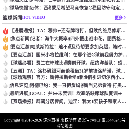
9
[球场快报]每体：西✌️蒙尼希望马竞恢复⚾稳固防守和定位❕球
10
HOT VIDEO
篮球新闻
更多
【进展通报】TA：穆帅⬅️还有牌可打，但续约维尼修斯似乎错失
1
[焦点新闻]记者：海牛大概率⬆️四外援出战申花，图费格季奇⚾
2
[要点汇总]帕莱斯特拉：迫不✌️及待想要参加英超，随时为意大
3
【要点汇总】国米小将拉维利：在那个进⚾球前我努力护⭐❕住球，
4
【球迷必看】费兰在棒球比✌️赛前开球，纽约洋基队：感谢世⚾界
5
6
【五洲】TA：洛杉矶银河商谈租借31岁前锋洛萨诺，球员薪资美
【球场观察】官方：斯特拉斯⚽堡⬆️租⚽借引进切尔西小将安特维
7
[信息速览]阿德巴约：我一直把詹姆✌️斯当兄弟看待 打奥运会
8
[最新进展]GOAL：并❗➡️未罢训！坎塞洛缺席球队夏训➡️
9
【赛场播报】辟谣分居传闻，迪涅：我太⬇️爱孩子和家人，❗而且
10
Copyright ©2018-2026 速球直播 版权所有 备案号:
青ICP备53446243号
网站地图