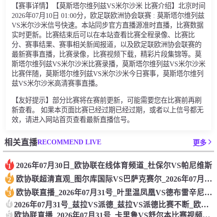
【赛事详情】【莫斯塔尔维列兹VS米尔沙米 比赛介绍】北京时间
2026年07月10日 01:00分，欧足联欧洲协会联赛 : 莫斯塔尔维列兹
VS米尔沙米信号快速。本站同步官方直播源准时直播，比赛数据
实时更新。比赛结束后可以在本站查看比赛全程录像、比赛比
分、赛事结果、赛事相关新闻报道，以及欧足联欧洲协会联赛的
最新赛事直播，比赛录像，比赛视频下载，精彩片段集锦等。莫
斯塔尔维列兹VS米尔沙米比赛录播，莫斯塔尔维列兹VS米尔沙米
比赛伴随，莫斯塔尔维列兹VS米尔沙米今日赛事，莫斯塔尔维列
兹VS米尔沙米高清赛事直播。
【友好提示】部分比赛将在赛前更新，可能需要您在比赛前再刷
新查看。 如果本页面比赛已经过期已经过期，或者以上信号都无
效，请进入网站首页查看最新直播信号。
RECOMMEND LIVE
相关直播
更多
2026年07月30日_欧协联在线体育频道_杜保尔VS帕尼维斯
1
欧协联超清直观_图尔库国际VS巴萨克赛尔_2026年07月31号
2
欧协联直播_2026年07月31号_叶里温凤凰VS德布雷辛尼全场直播_叶里温凤凰VS德布雷辛尼
3
4
2026年07月31号_兹拉VS派德_兹拉VS派德比赛不断_欧协联直播
5
欧协联直播_2026年07月31号_卡里鲁VS舒尔本比赛视频源_卡里鲁VS舒尔本