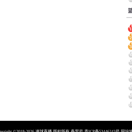
1
2
3
4
5
6
7
8
9
1
pyright ©2018-2026 速球直播 版权所有 备案号:
青ICP备53446243号
网站