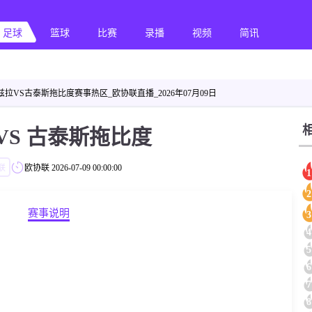
足球
篮球
比赛
录播
视频
简讯
兹拉VS古泰斯拖比度赛事热区_欧协联直播_2026年07月09日
VS 古泰斯拖比度
联
欧协联
2026-07-09 00:00:00
1
2
赛事说明
3
4
5
6
7
8