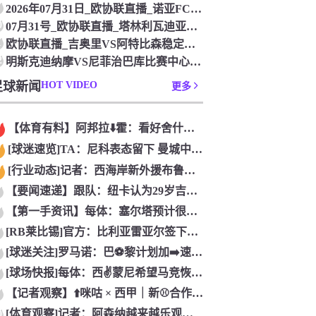
2026年07月31日_欧协联直播_诺亚FCVS基希讷乌野牛实时赛事画面_诺亚FCVS基希讷乌野牛
0
07月31号_欧协联直播_塔林利瓦迪亚VS哥德堡_塔林利瓦迪亚VS哥德堡实时呈现
1
欧协联直播_吉奥里VS阿特比森稳定切源_吉奥里VS阿特比森_2026年07月31日01:00分
2
明斯克迪纳摩VS尼菲治巴库比赛中心_明斯克迪纳摩VS尼菲治巴库_欧协联直播_2026年07月31号
足球新闻
HOT VIDEO
更多
【体育有料】阿邦拉⬇️霍：看好舍什科新赛季英超至少进15球，
[球迷速览]TA：尼科表态留下 曼城中场引援推进缓⬇️慢，且
[行业动态]记者：西海岸新外援布鲁诺获得中超参赛⬆️资格，本
【要闻速递】跟队：纽卡认为29岁吉⬇️马良斯能卖7500万很
【第一手资讯】每体：塞尔塔预计很快先租后买签巴延德尔，⚾正在
[RB莱比锡]官方：比利亚雷亚尔签下莱比锡36岁⚽门将古拉⬅
[球迷关注]罗马诺：巴⚽黎计划加➡️速推进铃木彩艳转会，目前
[球场快报]每体：西✌️蒙尼希望马竞恢复⚾稳固防守和定位❕球
【记者观察】⬆️咪咕 × 西甲｜新⚾合作周期官宣
[体育观察]记者：阿森纳越来越乐观，认⬆️为超7500万镑报
0