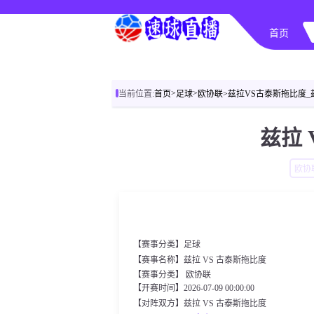
首页
>
>
当前位置:
首页
足球
欧协联
>兹拉VS古泰斯拖比度_
兹拉 
欧协
【赛事分类】
足球
【赛事名称】兹拉 VS 古泰斯拖比度
【赛事分类】
欧协联
【开赛时间】2026-07-09 00:00:00
【对阵双方】兹拉 VS 古泰斯拖比度