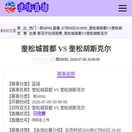
首页
首
比
热门
>菲MPBL直播_07月09日20:00分_奎松城首都VS奎松胡
足球
>
>
当前位置:
页
赛
比赛
斯克尔在线观赛_奎松城首都VS奎松胡斯克尔
篮球
奎松城首都 VS 奎松胡斯克尔
比赛
录播
菲MPBL
菲MPBL
2026-07-09 20:00:00
视频
赛事说明
简讯
【赛事分类】
篮球
【赛事名称】奎松城首都 VS 奎松胡斯克尔
【赛事分类】
菲MPBL
【开赛时间】2026-07-09 20:00:00
【对阵双方】奎松城首都 VS 奎松胡斯克尔
【直播状态】
已完赛
【直播信号】
待网友上传
【赛事详情】【本场比赛介绍】北京时间2026年07月09日 20:00