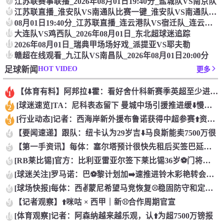
7
江苏联赛事联播_2026年08月01日19:40分_盐城队VS南京队
8
江苏联直播_淮安队VS南通队比赛一键_淮安队VS南通队_08月01号
9
08月01日19:40分_江苏联直播_连云港队VS宿迁队_连云港队VS宿迁队焦点呈现
10
大连队VS鸡西队_2026年08月01日_东北超球迷追踪
11
2026年08月01日_瑞典甲场场好戏_派提亚VS耶夫勒
12
赣超在线观看_九江队VS南昌队_2026年08月01日20:00分
HOT VIDEO
足球新闻
更多
【体育有料】阿邦拉⬇️霍：看好舍什科新赛季英超至少进15球，
1
[球迷速览]TA：尼科表态留下 曼城中场引援推进缓⬇️慢，且
2
[行业动态]记者：西海岸新外援布鲁诺获得中超参赛⬆️资格，本
3
【要闻速递】跟队：纽卡认为29岁吉⬇️马良斯能卖7500万很
4
【第一手资讯】每体：塞尔塔预计很快先租后买签巴延德尔，⚾正在
5
[RB莱比锡]官方：比利亚雷亚尔签下莱比锡36岁⚽门将古拉⬅
6
[球迷关注]罗马诺：巴⚽黎计划加➡️速推进铃木彩艳转会，目前
7
[球场快报]每体：西✌️蒙尼希望马竞恢复⚾稳固防守和定位❕球
8
【记者观察】⬆️咪咕 × 西甲｜新⚾合作周期官宣
9
[体育观察]记者：阿森纳越来越乐观，认⬆️为超7500万镑报
10