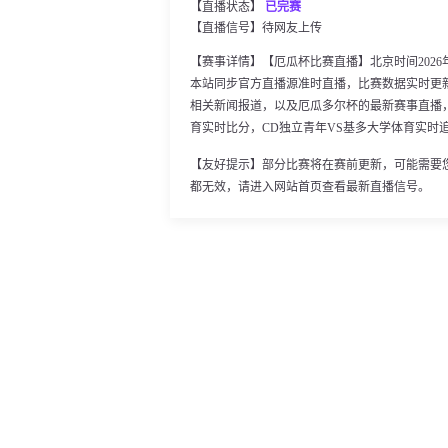
【直播状态】
已完赛
【直播信号】
待网友上传
【赛事详情】【厄瓜杯比赛直播】北京时间2026年0
本站同步官方直播源准时直播，比赛数据实时更
相关新闻报道，以及厄瓜多尔杯的最新赛事直播，
育实时比分，CD独立青年VS基多大学体育实时
【友好提示】部分比赛将在赛前更新，可能需要
都无效，请进入网站首页查看最新直播信号。