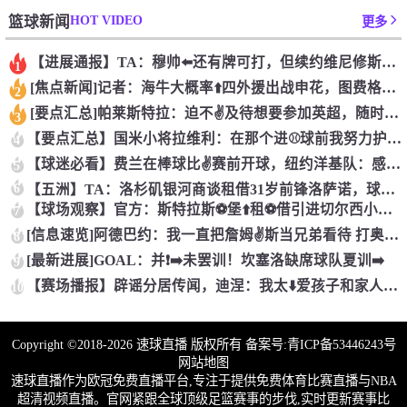
HOT VIDEO
篮球新闻
更多
【进展通报】TA：穆帅⬅️还有牌可打，但续约维尼修斯似乎错失
1
[焦点新闻]记者：海牛大概率⬆️四外援出战申花，图费格季奇⚾
2
[要点汇总]帕莱斯特拉：迫不✌️及待想要参加英超，随时为意大
3
【要点汇总】国米小将拉维利：在那个进⚾球前我努力护⭐❕住球，
4
【球迷必看】费兰在棒球比✌️赛前开球，纽约洋基队：感谢世⚾界
5
6
【五洲】TA：洛杉矶银河商谈租借31岁前锋洛萨诺，球员薪资美
【球场观察】官方：斯特拉斯⚽堡⬆️租⚽借引进切尔西小将安特维
7
[信息速览]阿德巴约：我一直把詹姆✌️斯当兄弟看待 打奥运会
8
[最新进展]GOAL：并❗➡️未罢训！坎塞洛缺席球队夏训➡️
9
【赛场播报】辟谣分居传闻，迪涅：我太⬇️爱孩子和家人，❗而且
10
Copyright ©2018-2026 速球直播 版权所有 备案号:
青ICP备53446243号
网站地图
速球直播作为欧冠免费直播平台,专注于提供免费体育比赛直播与NBA
超清视频直播。官网紧跟全球顶级足篮赛事的步伐,实时更新赛事比