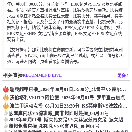
年07月09日 00:00分，芬兰女子杯 : EBK女足VSHPS 女足比赛点
看。本站同步官方直播源准时直播，比赛数据实时更新。比赛结
束后可以在本站查看比赛全程录像、比赛比分、赛事结果、赛事
相关新闻报道，以及芬兰女子杯的最新赛事直播，比赛录像，比
赛视频下载，精彩片段集锦等。EBK女足VSHPS 女足中央直播，
EBK女足VSHPS 女足高清多源直播，EBK女足VSHPS 女足在线
观看比赛。
【友好提示】部分比赛将在赛前更新，可能需要您在比赛前再刷
新查看。 如果本页面比赛已经过期已经过期，或者以上信号都无
效，请进入网站首页查看最新直播信号。
RECOMMEND LIVE
相关直播
更多
瑞典超甲直播_2026年08月01日23:00分_北雪平VS赫尔辛堡球迷线上观赛区_北雪平VS赫尔辛堡
1
沃伦塔利VSUTA阿拉德_2026年08月01号_罗甲直击焦点
2
波兰甲运动点播_08月01日23:30分_KS莫摩斯VS波兹南莱赫
3
4
瑟库库内联VS德班城_南非超即时热播_08月01号
5
2026年08月01号_斯莱扎女足VS莱赫波兹南女足_波女超官方直播
6
湘超免费直播_邵阳队VS张家界队_08月01号