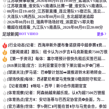
7
江苏联赛事联播_2026年08月01日19:40分_盐城队VS南京队
8
江苏联直播_淮安队VS南通队比赛一键_淮安队VS南通队_08月01号
9
08月01日19:40分_江苏联直播_连云港队VS宿迁队_连云港队VS宿迁队焦点呈现
10
大连队VS鸡西队_2026年08月01日_东北超球迷追踪
11
2026年08月01日_瑞典甲场场好戏_派提亚VS耶夫勒
12
赣超在线观看_九江队VS南昌队_2026年08月01日20:00分
HOT VIDEO
足球新闻
更多
[行业动态]记者：西海岸新外援布鲁诺获得中超参赛⬆️资格，本
1
【要闻速递】跟队：纽卡认为29岁吉⬇️马良斯能卖7500万很
2
【第一手资讯】每体：塞尔塔预计很快先租后买签巴延德尔，⚾正在
3
[RB莱比锡]官方：比利亚雷亚尔签下莱比锡36岁⚽门将古拉⬅
4
[球迷关注]罗马诺：巴⚽黎计划加➡️速推进铃木彩艳转会，目前
5
[球场快报]每体：西✌️蒙尼希望马竞恢复⚾稳固防守和定位❕球
6
【记者观察】⬆️咪咕 × 西甲｜新⚾合作周期官宣
7
[体育观察]记者：阿森纳越来越乐观，认⬆️为超7500万镑报
8
[体育热点]官方⬇️：安切洛蒂与巴西足协官员⚽会面，为国❗家
9
[官方通告]世体：李✨刚仁⬆️可能在首⬇️尔与马竞会合，参加
10