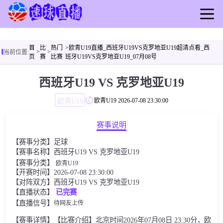
首页
首
比
热门
>欧青U19直播_西班牙U19VS克罗地亚U19超清点看_西
足球
>
>
当前位置:
页
赛
比赛
班牙U19VS克罗地亚U19_07月08号
篮球
西班牙U19 VS 克罗地亚U19
比赛
录播
欧青U19
欧青U19
2026-07-08 23:30:00
视频
赛事说明
简讯
【赛事分类】
足球
【赛事名称】西班牙U19 VS 克罗地亚U19
【赛事分类】
欧青U19
【开赛时间】2026-07-08 23:30:00
【对阵双方】西班牙U19 VS 克罗地亚U19
【直播状态】
已完赛
【直播信号】
待网友上传
【赛事详情】【比赛介绍】北京时间2026年07月08日 23:30分，欧