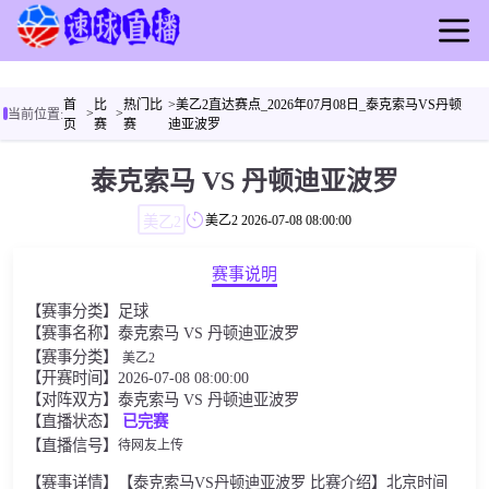
首页
首
比
热门比
>美乙2直达赛点_2026年07月08日_泰克索马VS丹顿
足球
>
>
当前位置:
页
赛
赛
迪亚波罗
篮球
泰克索马 VS 丹顿迪亚波罗
比赛
录播
美乙2
美乙2
2026-07-08 08:00:00
视频
赛事说明
简讯
【赛事分类】
足球
【赛事名称】泰克索马 VS 丹顿迪亚波罗
【赛事分类】
美乙2
【开赛时间】2026-07-08 08:00:00
【对阵双方】泰克索马 VS 丹顿迪亚波罗
【直播状态】
已完赛
【直播信号】
待网友上传
【赛事详情】【泰克索马VS丹顿迪亚波罗 比赛介绍】北京时间