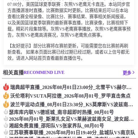
07:00分，美国篮球夏季联赛 : 灰熊VS老鹰无卡直连。本站同步官
方直播源准时直播，比赛数据实时更新。比赛结束后可以在本站
查看比赛全程录像、比赛比分、赛事结果、赛事相关新闻报道，
以及美国篮球夏季联赛的最新赛事直播，比赛录像，比赛视频下
载，精彩片段集锦等。灰熊VS老鹰赛事播放，灰熊VS老鹰赛事预
告，灰熊VS老鹰高清赛况，灰熊VS老鹰焦点赛事。
【友好提示】部分比赛将在赛前更新，可能需要您在比赛前再刷
新查看。 如果本页面比赛已经过期已经过期，或者以上信号都无
效，请进入网站首页查看最新直播信号。
RECOMMEND LIVE
相关直播
更多
瑞典超甲直播_2026年08月01日23:00分_北雪平VS赫尔辛堡球迷线上观赛区_北雪平VS赫尔辛堡
1
沃伦塔利VSUTA阿拉德_2026年08月01号_罗甲直击焦点
2
波兰甲运动点播_08月01日23:30分_KS莫摩斯VS波兹南莱赫
3
4
瑟库库内联VS德班城_南非超即时热播_08月01号
5
2026年08月01号_斯莱扎女足VS莱赫波兹南女足_波女超官方直播
6
湘超免费直播_邵阳队VS张家界队_08月01号
7
江苏联赛事联播_2026年08月01日19:40分_盐城队VS南京队