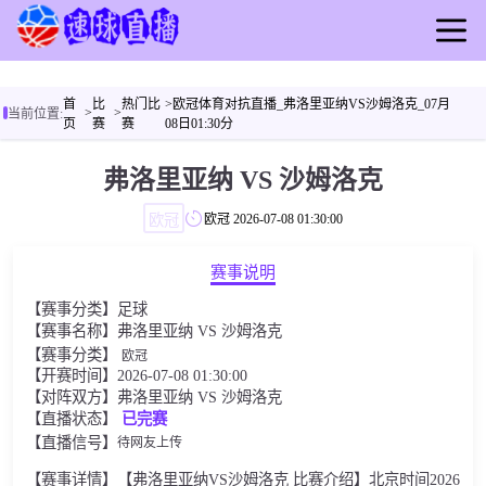
首页
首
比
热门比
>欧冠体育对抗直播_弗洛里亚纳VS沙姆洛克_07月
足球
>
>
当前位置:
页
赛
赛
08日01:30分
篮球
弗洛里亚纳 VS 沙姆洛克
比赛
录播
欧冠
欧冠
2026-07-08 01:30:00
视频
赛事说明
简讯
【赛事分类】
足球
【赛事名称】弗洛里亚纳 VS 沙姆洛克
【赛事分类】
欧冠
【开赛时间】2026-07-08 01:30:00
【对阵双方】弗洛里亚纳 VS 沙姆洛克
【直播状态】
已完赛
【直播信号】
待网友上传
【赛事详情】【弗洛里亚纳VS沙姆洛克 比赛介绍】北京时间2026