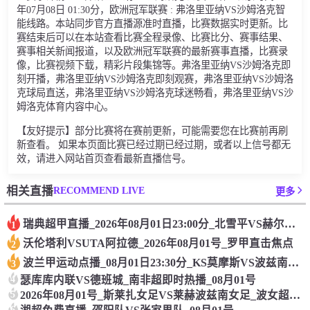
年07月08日 01:30分，欧洲冠军联赛 : 弗洛里亚纳VS沙姆洛克智
能线路。本站同步官方直播源准时直播，比赛数据实时更新。比
赛结束后可以在本站查看比赛全程录像、比赛比分、赛事结果、
赛事相关新闻报道，以及欧洲冠军联赛的最新赛事直播，比赛录
像，比赛视频下载，精彩片段集锦等。弗洛里亚纳VS沙姆洛克即
刻开播，弗洛里亚纳VS沙姆洛克即刻观赛，弗洛里亚纳VS沙姆洛
克球局直送，弗洛里亚纳VS沙姆洛克球迷畅看，弗洛里亚纳VS沙
姆洛克体育内容中心。
【友好提示】部分比赛将在赛前更新，可能需要您在比赛前再刷
新查看。 如果本页面比赛已经过期已经过期，或者以上信号都无
效，请进入网站首页查看最新直播信号。
RECOMMEND LIVE
相关直播
更多
瑞典超甲直播_2026年08月01日23:00分_北雪平VS赫尔辛堡球迷线上观赛区_北雪平VS赫尔辛堡
1
沃伦塔利VSUTA阿拉德_2026年08月01号_罗甲直击焦点
2
波兰甲运动点播_08月01日23:30分_KS莫摩斯VS波兹南莱赫
3
4
瑟库库内联VS德班城_南非超即时热播_08月01号
5
2026年08月01号_斯莱扎女足VS莱赫波兹南女足_波女超官方直播
6