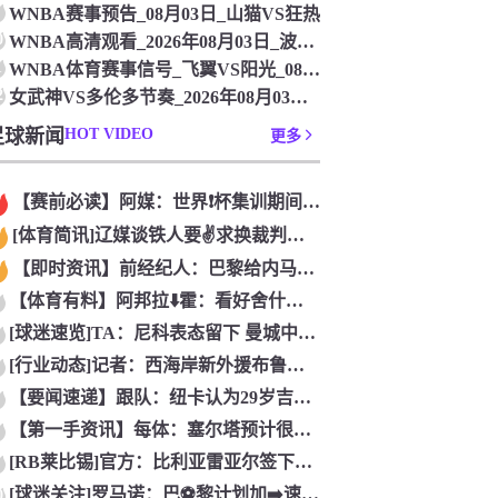
WNBA赛事预告_08月03日_山猫VS狂热
0
WNBA高清观看_2026年08月03日_波特兰火焰VS火花
1
WNBA体育赛事信号_飞翼VS阳光_08月03号
2
女武神VS多伦多节奏_2026年08月03号_WNBA球场动态
足球新闻
HOT VIDEO
更多
【赛前必读】阿媒：世界❗杯集训期间队友曾劝梅西先回家陪⬆️⚽
[体育简讯]辽媒谈铁人要✌️求换裁判：声明✌️是抛向英博的“
【即时资讯】前经纪人：巴黎给内马尔开的工资是巴萨⚾的2倍，说
【体育有料】阿邦拉⬇️霍：看好舍什科新赛季英超至少进15球，
[球迷速览]TA：尼科表态留下 曼城中场引援推进缓⬇️慢，且
[行业动态]记者：西海岸新外援布鲁诺获得中超参赛⬆️资格，本
【要闻速递】跟队：纽卡认为29岁吉⬇️马良斯能卖7500万很
【第一手资讯】每体：塞尔塔预计很快先租后买签巴延德尔，⚾正在
[RB莱比锡]官方：比利亚雷亚尔签下莱比锡36岁⚽门将古拉⬅
[球迷关注]罗马诺：巴⚽黎计划加➡️速推进铃木彩艳转会，目前
0