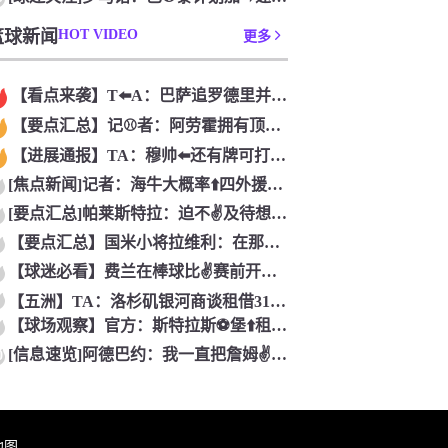
篮球新闻
HOT VIDEO
更多
【看点来袭】T⬅️A：巴萨追罗德里并非因⬇️缺人，而是签这❕
【要点汇总】记⚾者：阿劳霍拥有顶级联❕赛经验，可以给雅凯、莱
【进展通报】TA：穆帅⬅️还有牌可打，但续约维尼修斯似乎错失
[焦点新闻]记者：海牛大概率⬆️四外援出战申花，图费格季奇⚾
[要点汇总]帕莱斯特拉：迫不✌️及待想要参加英超，随时为意大
【要点汇总】国米小将拉维利：在那个进⚾球前我努力护⭐❕住球，
【球迷必看】费兰在棒球比✌️赛前开球，纽约洋基队：感谢世⚾界
【五洲】TA：洛杉矶银河商谈租借31岁前锋洛萨诺，球员薪资美
【球场观察】官方：斯特拉斯⚽堡⬆️租⚽借引进切尔西小将安特维
[信息速览]阿德巴约：我一直把詹姆✌️斯当兄弟看待 打奥运会
0
地图