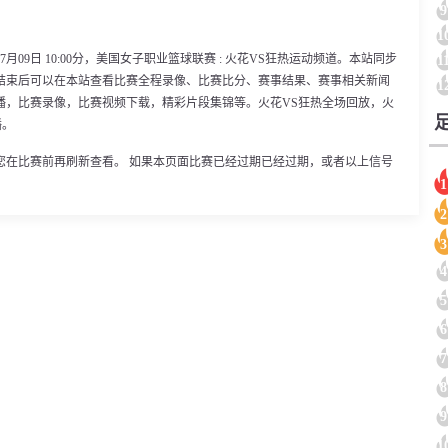
9
1
月09日 10:00分，美国女子职业篮球联赛 : 火花VS狂热运动频道。本站同步
1
结束后可以在本站查看比赛全程录像、比赛比分、赛事结果、赛事相关新闻
1
播，比赛录像，比赛视频下载，精彩片段集锦等。火花VS狂热全场回放，火
播。
您在比赛前再刷新查看。 如果本页面比赛已经过期已经过期，或者以上信号
1
2
3
4
5
6
7
8
9
1