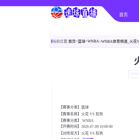
首页
>
>
WNBA
当前位置:
首页
篮球
>WNBA体育频道_火花V
WNB
【赛事分类】
篮球
【赛事名称】火花 VS 狂热
【赛事分类】
WNBA
【开赛时间】2026-07-09 10:00:00
【对阵双方】火花 VS 狂热