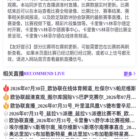
观赛。本站同步官方直播源准时直播，比赛数据实时更新。比赛
结束后可以在本站查看比赛全程录像、比赛比分、赛事结果、赛
事相关新闻报道，以及欧足联欧洲协会联赛的最新赛事直播，比
赛录像，比赛视频下载，精彩片段集锦等。卡里鲁VS林菲尔德定
时开赛，卡里鲁VS林菲尔德赛事中心，卡里鲁VS林菲尔德比赛全
景呈现，卡里鲁VS林菲尔德在线体育频道。
【友好提示】部分比赛将在赛前更新，可能需要您在比赛前再刷
新查看。 如果本页面比赛已经过期已经过期，或者以上信号都无
效，请进入网站首页查看最新直播信号。
RECOMMEND LIVE
相关直播
更多
2026年07月30日_欧协联在线体育频道_杜保尔VS帕尼维斯
1
欧协联超清直观_图尔库国际VS巴萨克赛尔_2026年07月31号
2
欧协联直播_2026年07月31号_叶里温凤凰VS德布雷辛尼全场直播_叶里温凤凰VS德布雷辛尼
3
4
2026年07月31号_兹拉VS派德_兹拉VS派德比赛不断_欧协联直播
5
欧协联直播_2026年07月31号_卡里鲁VS舒尔本比赛视频源_卡里鲁VS舒尔本
6
埃尔维斯VS斯塔尔南_埃尔维斯VS斯塔尔南赛事直击_2026年07月31号_欧协联直播
7
奥达里加VS布加勒斯特星_奥达里加VS布加勒斯特星高帧画质_欧协联直播_07月31日00:00分