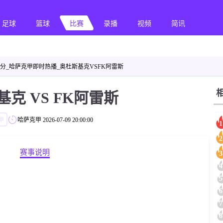
足球
篮球
比赛
录播
视频
简讯
20:00分_哈萨克甲即时热播_奥杜斯基克VSFK阿雷斯
克 VS FK阿雷斯
甲
哈萨克甲
2026-07-09 20:00:00
1
2
赛事说明
3
4
5
6
7
8