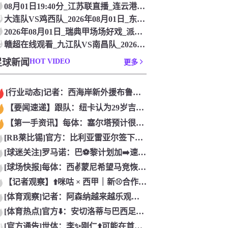
08月01日19:40分_江苏联直播_连云港队VS宿迁队_连云港队VS宿迁队焦点呈现
0
大连队VS鸡西队_2026年08月01日_东北超球迷追踪
1
2026年08月01日_瑞典甲场场好戏_派提亚VS耶夫勒
2
赣超在线观看_九江队VS南昌队_2026年08月01日20:00分
足球新闻
HOT VIDEO
更多
[行业动态]记者：西海岸新外援布鲁诺获得中超参赛⬆️资格，本
【要闻速递】跟队：纽卡认为29岁吉⬇️马良斯能卖7500万很
【第一手资讯】每体：塞尔塔预计很快先租后买签巴延德尔，⚾正在
[RB莱比锡]官方：比利亚雷亚尔签下莱比锡36岁⚽门将古拉⬅
[球迷关注]罗马诺：巴⚽黎计划加➡️速推进铃木彩艳转会，目前
[球场快报]每体：西✌️蒙尼希望马竞恢复⚾稳固防守和定位❕球
【记者观察】⬆️咪咕 × 西甲｜新⚾合作周期官宣
[体育观察]记者：阿森纳越来越乐观，认⬆️为超7500万镑报
[体育热点]官方⬇️：安切洛蒂与巴西足协官员⚽会面，为国❗家
[官方通告]世体：李✨刚仁⬆️可能在首⬇️尔与马竞会合，参加
0