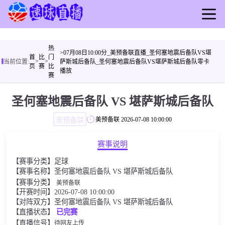
首页
热
足球
>07月08日10:00分_美预备联直播_圣何塞地震后备队VS堪
首
比
门
>
>
当前位置:
萨斯城后备队_圣何塞地震后备队VS堪萨斯城后备队零卡
篮球
页
赛
比
播放
赛
比赛
录播
圣何塞地震后备队 VS 堪萨斯城后备队
视频
美预备联
美预备联
2026-07-08 10:00:00
简讯
赛事说明
【赛事分类】
足球
【赛事名称】圣何塞地震后备队 VS 堪萨斯城后备队
【赛事分类】
美预备联
【开赛时间】2026-07-08 10:00:00
【对阵双方】圣何塞地震后备队 VS 堪萨斯城后备队
【直播状态】
已完赛
【直播信号】
待网友上传